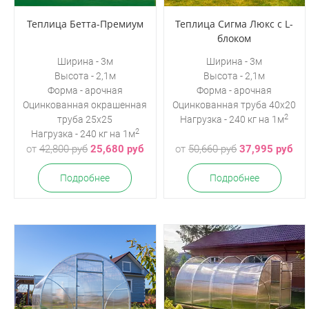
Теплица Бетта-Премиум
Теплица Сигма Люкс с L-
блоком
Ширина - 3м
Ширина - 3м
Высота - 2,1м
Высота - 2,1м
Форма - арочная
Форма - арочная
Оцинкованная окрашенная
Оцинкованная
труба 40х20
2
труба 25х25
Нагрузка - 240 кг на 1м
2
Нагрузка - 240 кг на 1м
от
42,800 руб
25,680 руб
от
50,660 руб
37,995 руб
Подробнее
Подробнее