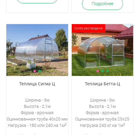
Подробнее
Супер распродажа
Теплица Сигма Ц
Теплица Бетта-Ц
Ширина - 3м
Ширина - 3м
Высота - 2,1м
Высота - 2,1м
Форма - арочная
Форма - арочная
Оцинкованная
труба 40х20 мм
Оцинкованная труба 25х25
2
2
Нагрузка - 180 или 240 на 1м
Нагрузка 240 кг на 1м